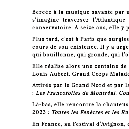
Bercée à la musique savante par u
s’imagine traverser l’Atlantiq
conservatoire.
À seize
ans, elle y
Plus tard, c’est à Paris que surgis
cours de son existence. Il y a ur
qui bouillonne, qui
gronde, qui l’
Elle réalise alors une centaine d
Louis Aubert, Grand Corps Malade
Attirée par le Grand Nord et par l
:
Les Francofolies de Montréal
,
Cou
Là-bas, elle rencontre la chanteu
2023 :
T
outes les Fenêtres et les R
En France, au Festival d’Avignon,