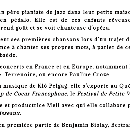
n père pianiste de jazz dans leur petite mai
ue en pédalo. Elle est de ces enfants rêve
 prend goût et se voit chanteuse d’opéra.
sent s
es premières chansons lors d’un trajet 
gence
à chanter ses propres mots, à parler de ce
obsède.
e concerts en France et en Europe,
notamment l
, Terrenoire, ou encore Pauline Croze.
a musique de Klô Pelgag, elle s’exporte au Qu
p de Coeur Francophone
, le
Festival de Petite 
se et productrice Mell avec qui elle collabore
uisseaux
.
 en première partie de Benjamin Biolay, Bertr